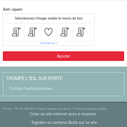
Anti-spam
Sélectionnez l'image visible le moins de fois
IconCaptcha
©
Ajouter
TROMPE L'ŒIL SUR PORTE
Trompe l'oeil persiennes
N°Siret : 799 732 540 00015
Franck Gouffran| Site officiel. © Toute reproduction interdite
Créer un site internet avec e-monsite
Signaler un contenu illicite sur ce site