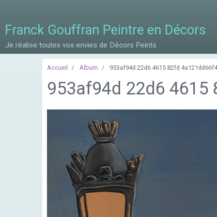
Franck Gouffran Peintre en Décors
Je réalise toutes vos envies de Décors Peints
Accueil
Album
953af94d 22d6 4615 82fd 4a121dd66f
953af94d 22d6 4615 