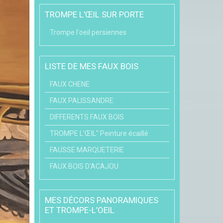
TROMPE L'ŒIL SUR PORTE
Trompe l'oeil persiennes
LISTE DE MES FAUX BOIS
FAUX CHENE
FAUX PALISSANDRE
DIFFERENTS FAUX BOIS
TROMPE L’ŒIL" Peinture écaillé
FAUSSE MARQUETERIE
FAUX BOIS D'ACAJOU
MES DÉCORS PANORAMIQUES
ET TROMPE-L’OEIL