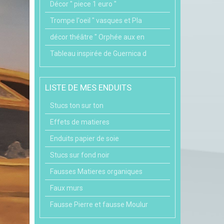
Décor " piece 1 euro "
Trompe l'oeil " vasques et Pla
décor théâtre " Orphée aux en
Tableau inspirée de Guernica d
LISTE DE MES ENDUITS
Stucs ton sur ton
Effets de matieres
Enduits papier de soie
Stucs sur fond noir
Fausses Matieres organiques
Faux murs
Fausse Pierre et fausse Moulur