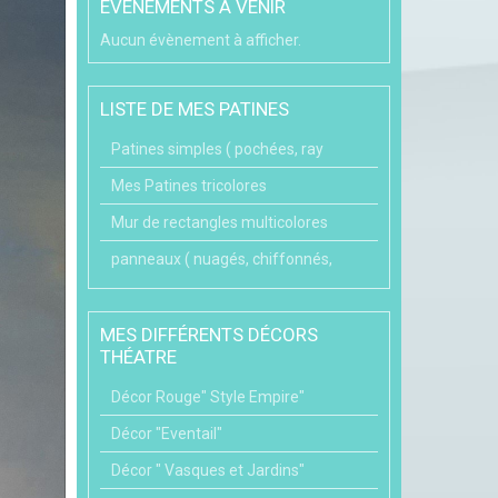
ÉVÉNEMENTS À VENIR
Aucun évènement à afficher.
LISTE DE MES PATINES
Patines simples ( pochées, ray
Mes Patines tricolores
Mur de rectangles multicolores
panneaux ( nuagés, chiffonnés,
MES DIFFÉRENTS DÉCORS
THÉATRE
Décor Rouge" Style Empire"
Décor "Eventail"
Décor " Vasques et Jardins"