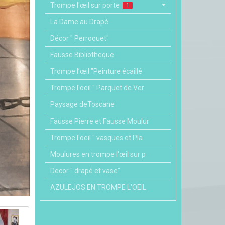
Trompe l'œil sur porte
1
La Dame au Drapé
Décor " Perroquet"
Fausse Bibliotheque
Trompe l’œil "Peinture écaillé
Trompe l'oeil " Parquet de Ver
Paysage deToscane
Fausse Pierre et Fausse Moulur
Trompe l'oeil " vasques et Pla
Moulures en trompe l'œil sur p
Decor " drapé et vase"
AZULEJOS EN TROMPE L'OEIL